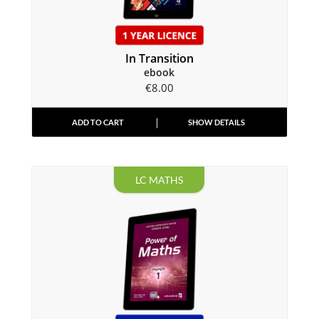
In Transition
ebook
€
8.00
ADD TO CART
SHOW DETAILS
LC MATHS