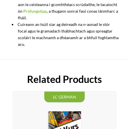
aon le ceisteanna i gcomhthéacs scrúdaithe, le tacaíocht
ón
Prüfungstipp
, a thugann sonraí faoi conas lánmharc a
fháil.
Cuireann an tsúil siar ag deireadh na n-aonad le stór
focal agus le gramadach thábhachtach agus spreagtar
scoláirí le machnamh a dhéanamh ar a bhfuil foghlamtha
acu.
Related Products
LC GERMAN