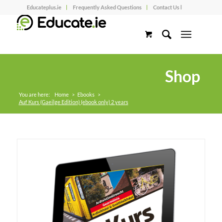
Educateplus.ie
Frequently Asked Questions
Contact Us l
Shop
You are here:
Home
>
Ebooks
>
Auf Kurs (Gaeilge Edition) (ebook only) 2 years