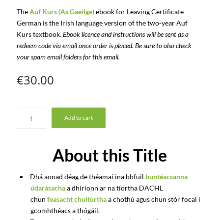
The
Auf Kurs (As Gaeilge)
ebook for Leaving Certificate
German is the Irish language version of the two-year Auf
Kurs textbook.
Ebook licence and instructions will be sent as a
redeem code via email once order is placed. Be sure to also check
your spam email folders for this email.
€
30.00
Add to cart
About this Title
Dhá aonad déag de théamaí ina bhfuil
buntéacsanna
údarásacha
a dhíríonn ar na tíortha DACHL
chun
feasacht chultúrtha
a chothú agus chun stór focal i
gcomhthéacs a thógáil.