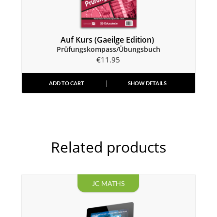
Auf Kurs (Gaeilge Edition)
Prüfungskompass/Übungsbuch
€
11.95
ADD TO CART
SHOW DETAILS
Related products
JC MATHS