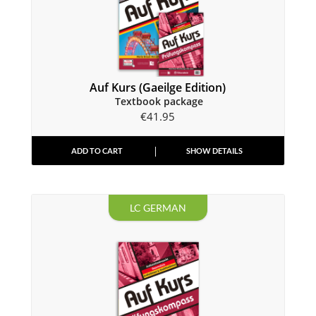
Auf Kurs (Gaeilge Edition)
Textbook package
€
41.95
ADD TO CART
SHOW DETAILS
LC GERMAN