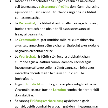
Tascanna comhchoiteanna i ngach ceann de na ceithre
scil teanga agus
ceisteanna difreáilte
don léamhthuiscint
agus don chluastuiscint – foirfe do ranganna ina bhfuil
cumas measctha.
Le
Redemittel
, ina bhfuil abairtí scafláilte i ngach topaic,
tugtar creatlach don obair bhéil agus spreagann sé
freagraí pearsanta.
Le
Grammatik
, tugtar mínithe soiléire, cuimsitheacha
agus tascanna chun béim a chur ar thuiscint agus noda le
haghaidh cleachtaí breise.
Le
Wortschatz
, is féidir stór focal a thabhairt chun
cuimhne agus a leathnú roimh léamhthuiscintí agus
inscne marcáilte go soiléir, réimíreanna san iolra agus
inscartha chomh maith le fuaim chun cuidiú le
foghraíocht.
Tugann
Blitzlicht
mínithe gonta ar phríomhghnéithe na
Gearmáinise agus tugann
Lerntipp
comhairle phraiticiúil
don staidéar.
Sa rannóg
Prüfungsvorbereitung
ag deireadh gach
aonaid, beidh comhairle ar gach gné den mheasúnú, mar